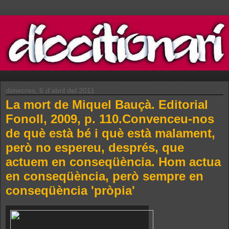
dimecres, 6 d’abril del 2011
La mort de Miquel Bauçà. Editorial
Fonoll, 2009, p. 110.Convenceu-nos
de què està bé i què està malament,
però no espereu, després, que
actuem en conseqüència. Hom actua
en conseqüència, però sempre en
conseqüència 'pròpia'