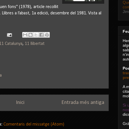
Qué
n fons" (1978), article recollit
com
Ji
.
Llibres a l’abast, 1a edició, desembre del 1981. Vista al
Feu
Hem
11 Catalunya
,
11 llibertat
alg
sab
n'i
aut
Pod
tra
a
pre
A m
cit
mol
Inici
Entrada més antiga
Si 
nos
dic
Grà
a:
Comentaris del missatge (Atom)