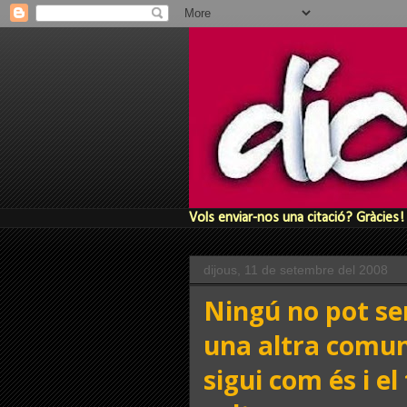
Vols enviar-nos una citació? Gràcies!
dijous, 11 de setembre del 2008
Ningú no pot ser
una altra comun
sigui com és i el