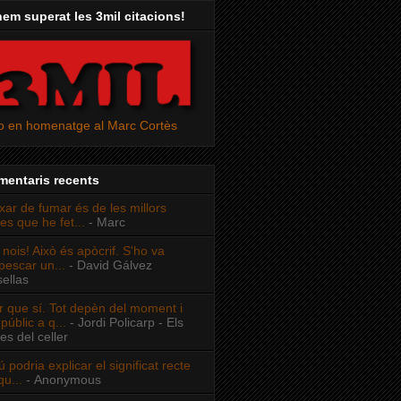
hem superat les 3mil citacions!
o en homenatge al Marc Cortès
mentaris recents
xar de fumar és de les millors
es que he fet...
- Marc
 nois! Això és apòcrif. S'ho va
escar un...
- David Gálvez
ellas
r que sí. Tot depèn del moment i
 públic a q...
- Jordi Policarp - Els
res del celler
ú podria explicar el significat recte
qu...
- Anonymous