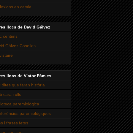
lexions en català
res llocs de David Gálvez
c cèntims
id Gálvez Casellas
vistaire
res llocs de Víctor Pàmies
 dites que faran història
 cara i ulls
lioteca paremiològica
ferències paremiològiques
es i frases fetes
cap cap cap