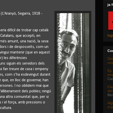
ja 
(L'Aranyó, Segarra, 1918 -
ia difícil de trobar cap català
log
 Catalans, que accepti, en
 més amunt, una nació, la seva
dors i de desposseïts, com un
Co
nvingui mantenir (que en aquest
r) les diferències
Dei
cos
ns siguin els servidors dels
 la fan treure de casa i empeny
Ep,
des, com s’ha esdevingut durant
emp
Cas
e que, en lloc de governar, han
persones. I no oblidem mai que
Cla
del
l’alliberament dels pobles; ningú
llib
 una altra comunitat que, per si
 i el força, amb pressions o
Alg
d'a
cultura.