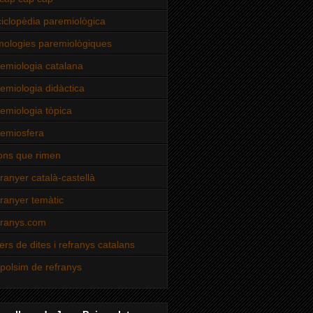
iclopèdia paremiològica
mologies paremiològiques
emiologia catalana
emiologia didàctica
emiologia tòpica
emiosfera
ns que rimen
ranyer català-castellà
ranyer temàtic
ranys.com
lers de dites i refranys catalans
polsim de refranys