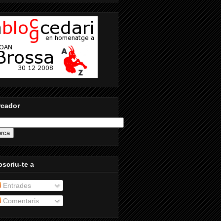
rcador
scriu-te a
Entrades
Comentaris