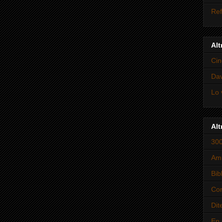
Ref
Alt
Cin
Dav
Lo 
Alt
300
Amb
Bib
Con
Dit
En 