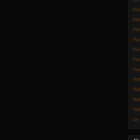
Enc
Eti
Par
Par
Par
Par
Rao
Ref
Ref
Ref
Tal
Un 