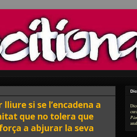
Dic
 lliure si se l’encadena a
Dic
cur
itat que no tolera que
Pàm
anal
 força a abjurar la seva