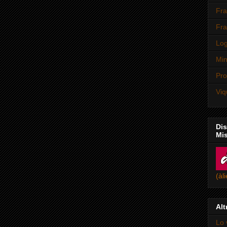
Fra
Fra
Log
Min
Pro
Viq
Dis
Mi
(àl
Alt
Lo 