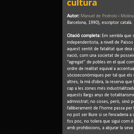
cultura
Autor:
Manuel de Pedrolo i Molina
Barcelona, 1990), escriptor català.
Citació completa:
Em sembla que ser
independentista, a nivell de Països
aquest sentit de fatalitat que deia
nació, com una societat de posseï
“agregat” de pobles en el qual co
ordre de realitat equival a accentua
sòcioeconòmiques per tal que els u
altres, la mà d’obra, la reserva que
cap a les zones més industrialitza
aquests llargs anys de totalitarism
admnistrat; no coses, però, sinó 
l’alliberament de l’home passa per 
no pot ser lliure si se l’encadena a
fos poc, no tolera que sigui com és
amb prohibicions, a abjurar la seva 