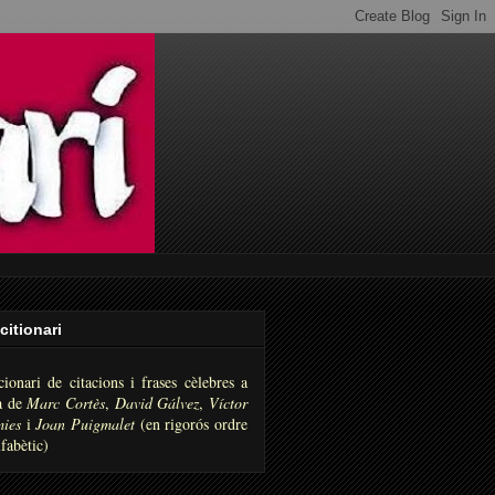
citionari
cionari de citacions i frases cèlebres a
a de
Marc Cortès
,
David Gálvez
,
Víctor
ies
i
Joan Puigmalet
(en rigorós ordre
fabètic)