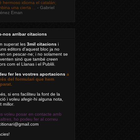
 hermoso idioma el catalán;
bina una cierta ...
- Gabriel
ménez Eman
-nos arribar citacions
 superat les
3mil citacions
i
uns editors d'aquest bloc ja no
en on pescar-ne; i no solament se
nventen sinó que també
creen
ors com el Llanas i el Publili.
eu fer les vostres aportacions
a
vés del formulari que hem
parat.
és, si ens faciliteu la font de la
ació i voleu afegir-hi alguna nota,
t millor.
us voleu posar en contacte amb
altres, ho podeu fer al correu
citionari@gmail.com
cies!