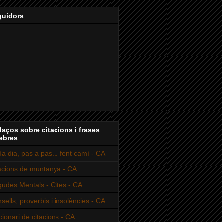
guidors
laços sobre citacions i frases
ebres
a dia, pas a pas... fent camí - CA
acions de muntanya - CA
udes Mentals - Cites - CA
sells, proverbis i insolències - CA
cionari de citacions - CA