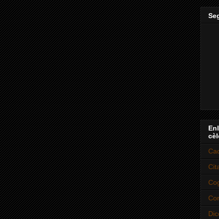
Se
Enl
cèl
Cad
Cit
Cog
Con
Dic