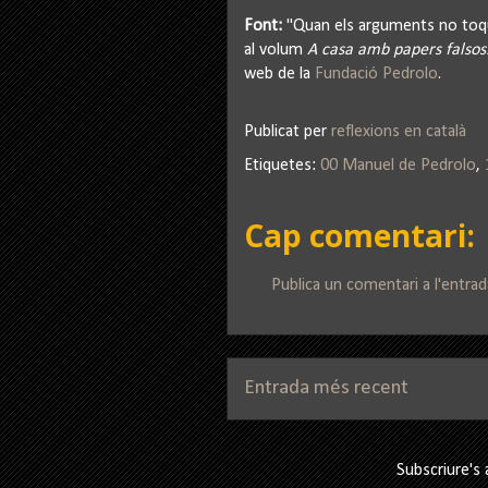
Font:
"Quan els arguments no toque
al volum
A casa amb papers falsos
web de la
Fundació Pedrolo
.
Publicat per
reflexions en català
Etiquetes:
00 Manuel de Pedrolo
,
Cap comentari:
Publica un comentari a l'entrad
Entrada més recent
Subscriure's 