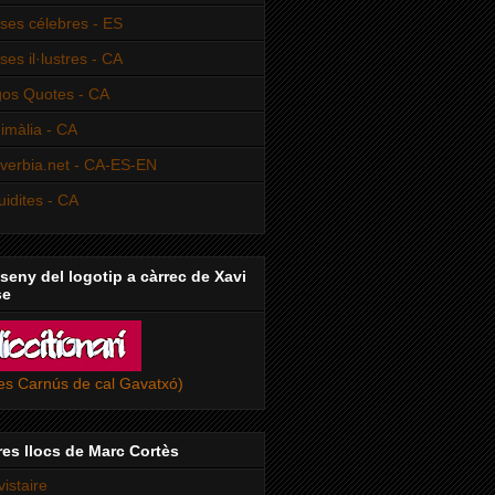
ses célebres - ES
ses il·lustres - CA
os Quotes - CA
imàlia - CA
verbia.net - CA-ES-EN
uidites - CA
seny del logotip a càrrec de Xavi
se
ies Carnús de cal Gavatxó)
res llocs de Marc Cortès
vistaire